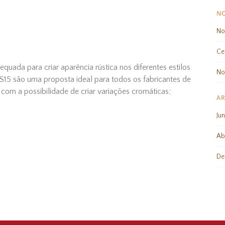
NO
No
Ce
equada para criar aparência rústica nos diferentes estilos
No
 PS15 são uma proposta ideal para todos os fabricantes de
om a possibilidade de criar variações cromáticas;
AR
Ju
Ab
De